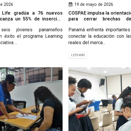
de 2026
19 de mayo de 2026
r Life gradúa a 76 nuevos
COSPAE impulsa la orientaci
lcanza un 55% de inserción
para cerrar brechas d
anamá
fortalecer la empleabilidad
seis jóvenes panameños
Panamá enfrenta importantes
n éxito el programa Learning
conectar la educación con l
ciativa ...
reales del merca...
LEER MÁS