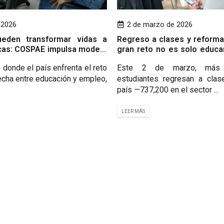
e 2026
2 de marzo de 2026
eden transformar vidas a
Regreso a clases y reforma 
cas: COSPAE impulsa modelo
gran reto no es solo educar
ucativa con impacto real
para la empleabilidad
 donde el país enfrenta el reto
Este 2 de marzo, más
recha entre educación y empleo,
estudiantes regresan a clas
país —737,200 en el sector ...
LEER MÁS