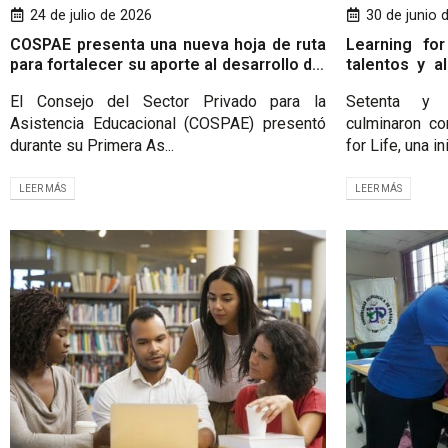
24 de julio de 2026
30 de junio 
COSPAE presenta una nueva hoja de ruta
Learning fo
para fortalecer su aporte al desarrollo del
talentos y a
talento humano en Panamá
laboral en P
El Consejo del Sector Privado para la
Setenta y 
Asistencia Educacional (COSPAE) presentó
culminaron co
durante su Primera As...
for Life, una ini
LEER MÁS
LEER MÁS