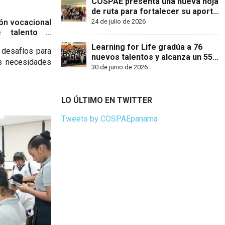
COSPAE presenta una nueva hoja
de ruta para fortalecer su aporte
al desarrollo del talento humano
ón vocacional
24 de julio de 2026
en Panamá
e talento y
 en Panamá
Learning for Life gradúa a 76
 desafíos para
nuevos talentos y alcanza un 55%
as necesidades
de inserción laboral en Panamá
30 de junio de 2026
LO ÚLTIMO EN TWITTER
Tweets by COSPAEpanama