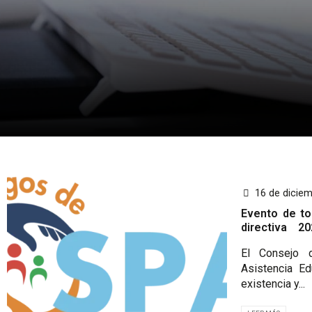
16 de dicie
Evento de to
directiva 2
sector pri
El Consejo 
educacional
Asistencia E
existencia y...