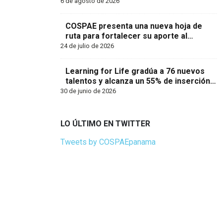
laboral y mantiene abierta su
6 de agosto de 2026
convocatoria
COSPAE presenta una nueva hoja de
ruta para fortalecer su aporte al
desarrollo del talento humano en
24 de julio de 2026
Panamá
Learning for Life gradúa a 76 nuevos
talentos y alcanza un 55% de inserción
laboral en Panamá
30 de junio de 2026
LO ÚLTIMO EN TWITTER
Tweets by COSPAEpanama